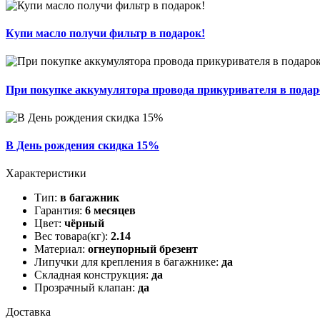
Купи масло получи фильтр в подарок!
При покупке аккумулятора провода прикуривателя в подар
В День рождения скидка 15%
Характеристики
Тип:
в багажник
Гарантия:
6 месяцев
Цвет:
чёрный
Вес товара(кг):
2.14
Материал:
огнеупорный брезент
Липучки для крепления в багажнике:
да
Складная конструкция:
да
Прозрачный клапан:
да
Доставка