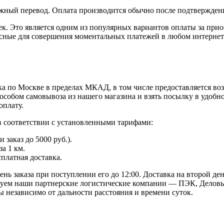
жный перевод. Оплата производится обычно после подтверждени
к. Это является одним из популярных вариантов оплаты за при
пасные для совершения моментальных платежей в любом интернет
а по Москве в пределах МКАД, в том числе предоставляется во
особом самовывоза из нашего магазина и взять посылку в удобн
оплату.
в соответствии с установленными тарифами:
заказ до 5000 руб.).
а 1 км.
сплатная доставка.
ь заказа при поступлении его до 12:00. Доставка на второй ден
твуем наши партнерские логистические компании — ПЭК, Деловы
 независимо от дальности расстояния и времени суток.