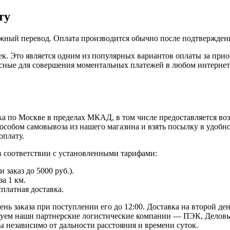
ту
жный перевод. Оплата производится обычно после подтверждени
к. Это является одним из популярных вариантов оплаты за при
пасные для совершения моментальных платежей в любом интернет
а по Москве в пределах МКАД, в том числе предоставляется во
особом самовывоза из нашего магазина и взять посылку в удобн
оплату.
в соответствии с установленными тарифами:
заказ до 5000 руб.).
а 1 км.
сплатная доставка.
ь заказа при поступлении его до 12:00. Доставка на второй ден
твуем наши партнерские логистические компании — ПЭК, Деловы
 независимо от дальности расстояния и времени суток.