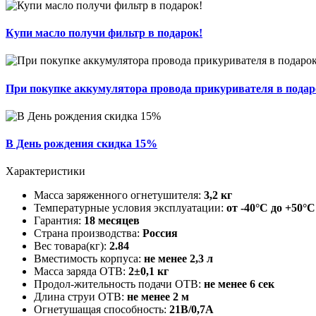
Купи масло получи фильтр в подарок!
При покупке аккумулятора провода прикуривателя в подар
В День рождения скидка 15%
Характеристики
Масса заряженного огнетушителя:
3,2 кг
Температурные условия эксплуатации:
от -40°С до +50°С
Гарантия:
18 месяцев
Страна производства:
Россия
Вес товара(кг):
2.84
Вместимость корпуса:
не менее 2,3 л
Масса заряда ОТВ:
2±0,1 кг
Продол-жительность подачи ОТВ:
не менее 6 сек
Длина струи ОТВ:
не менее 2 м
Огнетушащая способность:
21В/0,7А