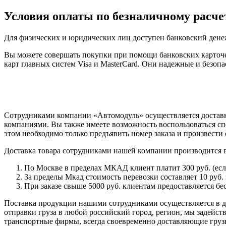
Условия оплаты по безналичному расче
Для физических и юридических лиц доступен банковский дене
Вы можете совершать покупки при помощи банковских карточе
карт главных систем Visa и MasterCard. Они надежные и безо
Сотрудниками компании «Автомодуль» осуществляется доставк
компаниями. Вы также имеете возможность воспользоваться сп
этом необходимо только предъявить номер заказа и произвести 
Доставка товара сотрудниками нашей компании производится 
По Москве в пределах МКАД клиент платит 300 руб. (если 
За пределы Мкад стоимость перевозки составляет 10 руб. з
При заказе свыше 5000 руб. клиентам предоставляется бе
Поставка продукции нашими сотрудниками осуществляется в ден
отправки груза в любой российский город, регион, мы задейс
транспортные фирмы, всегда своевременно доставляющие грузы