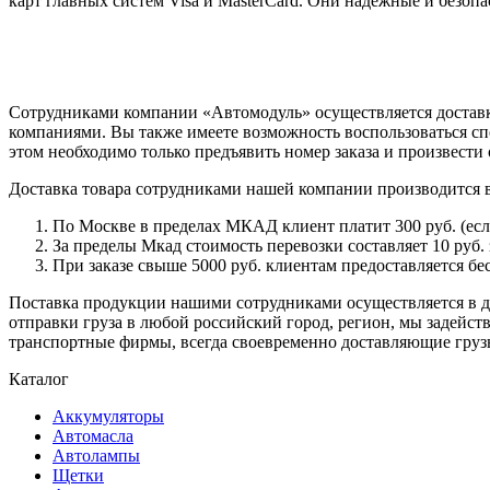
карт главных систем Visa и MasterCard. Они надежные и безо
Сотрудниками компании «Автомодуль» осуществляется доставк
компаниями. Вы также имеете возможность воспользоваться сп
этом необходимо только предъявить номер заказа и произвести 
Доставка товара сотрудниками нашей компании производится 
По Москве в пределах МКАД клиент платит 300 руб. (если 
За пределы Мкад стоимость перевозки составляет 10 руб. з
При заказе свыше 5000 руб. клиентам предоставляется бе
Поставка продукции нашими сотрудниками осуществляется в ден
отправки груза в любой российский город, регион, мы задейс
транспортные фирмы, всегда своевременно доставляющие грузы
Каталог
Аккумуляторы
Автомасла
Автолампы
Щетки