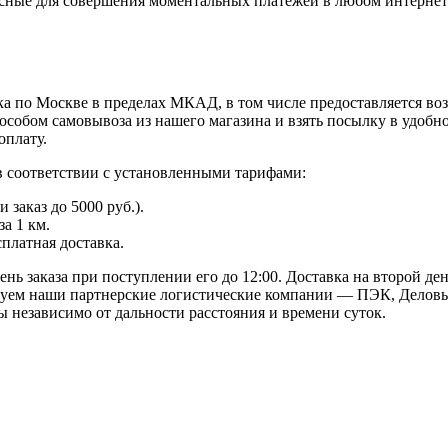
пасные для совершения моментальных платежей в любом интернет
а по Москве в пределах МКАД, в том числе предоставляется во
особом самовывоза из нашего магазина и взять посылку в удобн
оплату.
в соответствии с установленными тарифами:
заказ до 5000 руб.).
а 1 км.
сплатная доставка.
ь заказа при поступлении его до 12:00. Доставка на второй ден
твуем наши партнерские логистические компании — ПЭК, Деловы
 независимо от дальности расстояния и времени суток.