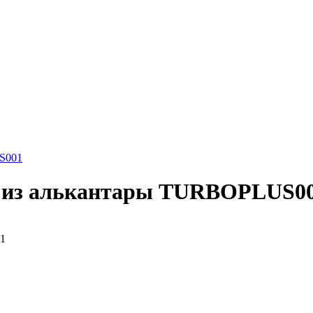
S001
я из алькантары TURBOPLUS0