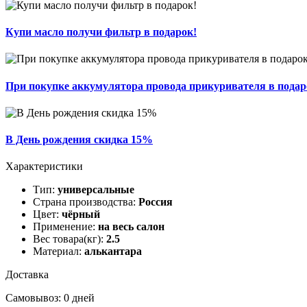
Купи масло получи фильтр в подарок!
При покупке аккумулятора провода прикуривателя в подар
В День рождения скидка 15%
Характеристики
Тип:
универсальные
Страна производства:
Россия
Цвет:
чёрный
Применение:
на весь салон
Вес товара(кг):
2.5
Материал:
алькантара
Доставка
Самовывоз: 0 дней