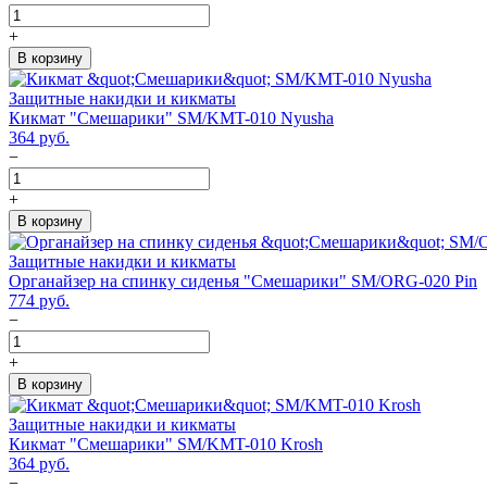
+
В корзину
Защитные накидки и кикматы
Кикмат "Смешарики" SM/KMT-010 Nyusha
364
руб.
−
+
В корзину
Защитные накидки и кикматы
Органайзер на спинку сиденья "Смешарики" SM/ORG-020 Pin
774
руб.
−
+
В корзину
Защитные накидки и кикматы
Кикмат "Смешарики" SM/KMT-010 Krosh
364
руб.
−