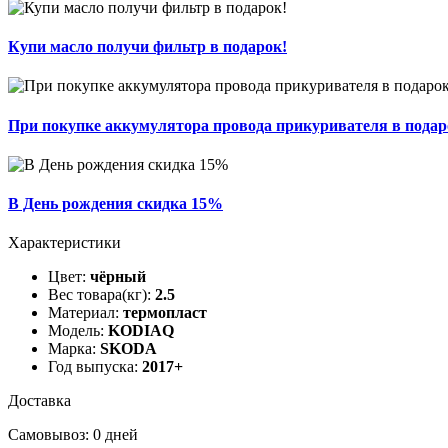
Купи масло получи фильтр в подарок!
При покупке аккумулятора провода прикуривателя в подар
В День рождения скидка 15%
Характеристики
Цвет:
чёрный
Вес товара(кг):
2.5
Материал:
термопласт
Модель:
KODIAQ
Марка:
SKODA
Год выпуска:
2017+
Доставка
Самовывоз: 0 дней