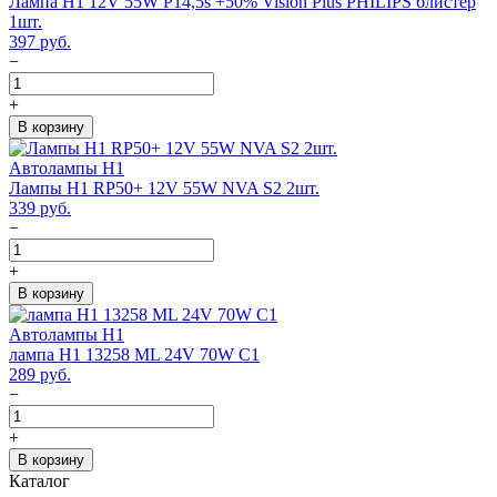
Лампа H1 12V 55W P14,5s +50% Vision Plus PHILIPS блистер
1шт.
397
руб.
−
+
В корзину
Автолампы H1
Лампы H1 RP50+ 12V 55W NVA S2 2шт.
339
руб.
−
+
В корзину
Автолампы H1
лампа H1 13258 ML 24V 70W C1
289
руб.
−
+
В корзину
Каталог