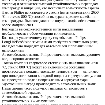
стеклом) и отличается высокой устойчивостью к перепадам
‎температур и вибрации, что исключает возможность взрыва.
Лампы Philips из кварцевого ‎стекла (нить накаливания 2650
ºC и стекло 800 ºC) способны выдержать резкие колебания
‎температуры. Высокое давление внутри колбы обеспечивает
более мощный свет.
Благодаря высококачественной нити накаливания
‎необходимость в обслуживании минимальна:
Благодаря увеличенному сроку службы ламп Philips
LongLifeEcoVision замена ламп ‎требуется значительно реже,
что идеально подходит для автомобилей с повышенным
‎напряжением.
Автомобильные лампы Philips отличаются высоким уровнем
‎водонепроницаемости:
Только лампа из кварцевого стекла (нить накаливания 2650
°C, стекло 800 °C) может во ‎включенном состоянии
противостоять резким перепадам температуры — например,
при ‎попадании капли холодной воды на горячую лампу, если
вы проедете по воде с ‎поврежденным корпусом фары.
Удостоенный наград производитель автомобильных ламп:
Наши лампы часто получают награды от экспертов в
автомобильной отрасли.
Автомобильные лампы Philips отличаются высокой
‎устойчивостью к УФ-излучению: