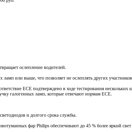
00 руб.
твращает ослепление водителей.
х ламп или выше, что позволяет не ‎ослеплять других участнико
ответствие ECE подтверждено в ‎ходе тестирования нескольких 
учку галогенных ламп, которые отвечают ‎нормам ECE.
ветодиодов и долгого срока ‎службы.
вотуманных фар Philips ‎обеспечивают до 45 % более яркий свет