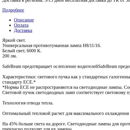
Доставка в регионы: 3-15 дней
Бесплатная доставка до ТК от 50
Подробнее
Описание
Оплата
Доставка
Яркий свет.
Универсальная противотуманная лампа H8/11/16.
Белый свет, 6000 К.
‎200 лм.
SafeBeam предотвращает ослепление водителейSafeBeam предо
Характеристики: светового пучка как у стандартных галогенны
‎стандарту ECE.*
‎*Нормы ECE не распространяются на светодиодные лампы. Со
Световой ‎пучок светодиодных ламп соответствует световому п
Технология отвода тепла.
Оптимальный тепловой расчет для максимального охлаждения с
На 45% больше света на дороге. Светодиодные лампы для проти
‎прекрасно подходят для их замены.