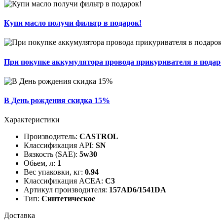
Купи масло получи фильтр в подарок!
При покупке аккумулятора провода прикуривателя в подар
В День рождения скидка 15%
Характеристики
Производитель:
CASTROL
Классификация API:
SN
Вязкость (SAE):
5w30
Обьем, л:
1
Вес упаковки, кг:
0.94
Классификация ACEA:
C3
Артикул производителя:
157AD6/1541DA
Тип:
Cинтетическое
Доставка