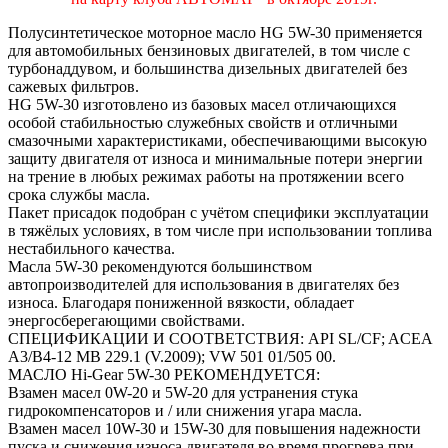
Полусинтетическое моторное масло HG 5W-30 применяется
для автомобильных бензиновых ‎двигателей, в том числе с
турбонаддувом, и большинства дизельных двигателей без
сажевых ‎фильтров.
HG 5W-30 изготовлено из базовых масел отличающихся
особой стабильностью служебных свойств ‎и отличными
смазочными характеристиками, обеспечивающими высокую
защиту двигателя от ‎износа и минимальные потери энергии
на трение в любых режимах работы на протяжении всего
‎срока службы масла.
Пакет присадок подобран с учётом специфики эксплуатации
в тяжёлых условиях, в том числе при ‎использовании топлива
нестабильного качества.
Масла 5W-30 рекомендуются большинством
автопроизводителей для использования в двигателях ‎без
износа. Благодаря пониженной вязкости, обладает
энергосберегающими свойствами.
СПЕЦИФИКАЦИИ И СООТВЕТСТВИЯ: API SL/CF; ACEA
A3/B4-12 MB 229.1 (V.2009); VW 501 01/505 00.
МАСЛО Hi-Gear 5W-30 РЕКОМЕНДУЕТСЯ:
Взамен масел 0W-20 и 5W-20 для устранения стука
гидрокомпенсаторов и / или снижения угара ‎масла.
Взамен масел 10W-30 и 15W-30 для повышения надежности
пуска и снижения износа двигателя во ‎время прогрева при