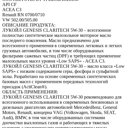
API CF
ACEA C3
Renault RN 0700/0710
VW 502.00/505.00
ОПИСАНИЕ ПРОДУКТА:‎
ЛУКОЙЛ GENESIS CLARITECH 5W-30 – всесезонное
полностью синтетическое малозольное ‎моторное масло
последнего поколения. Масло предназначено для
всесезонного применения в современных легковых и легких
грузовых автомобилях, в том числе оборудованных
фильтрами сажевых частиц (DPF) и требующих применение
малозольных ‎масел уровня «Low SAPS» - ACEA C3.‎
ЛУКОЙЛ GENESIS CLARITECH 5W-30 – масло класса «Low
SAPS» с низким содержанием серы, ‎фосфора и сульфатной
золы. Разработано на основе современных синтетических
базовых масел с ‎применением передовых технологий
присадок (AсtiClean®).‎
ОБЛАСТЬ ПРИМЕНЕНИЯ:‎
ЛУКОЙЛ GENESIS CLARITECH 5W-30 рекомендовано для
всесезонного использования в ‎современных бензиновых и
дизельных двигателях автомобилей MercedesBenz, General
Motors, ‎Renault, концерна VAG (Volkswagen, Skoda, SEAT,
Audi), BMW, в том числе оборудованных системами
‎доочистки выхлопных газов и работающих в тяжелых
условиях с увеличенными ‎интерваламизамены масла.‎