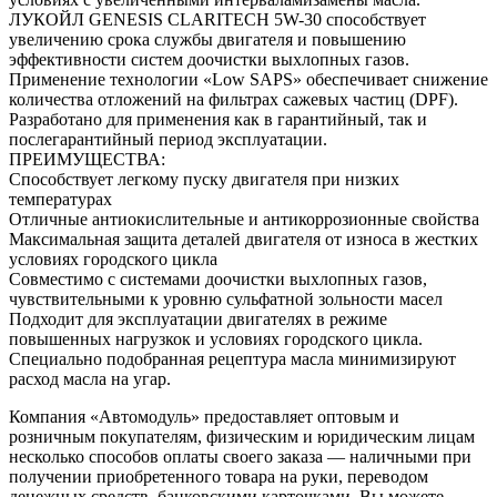
ЛУКОЙЛ GENESIS CLARITECH 5W-30 способствует
увеличению срока службы двигателя и ‎повышению
эффективности систем доочистки выхлопных газов.
Применение технологии «Low ‎SAPS» обеспечивает снижение
количества отложений на фильтрах сажевых частиц (DPF).
‎Разработано для применения как в гарантийный, так и
послегарантийный период эксплуатации.‎
ПРЕИМУЩЕСТВА:‎
Способствует легкому пуску двигателя при низких
температурах
Отличные антиокислительные и антикоррозионные свойства
Максимальная защита деталей двигателя от износа в жестких
условиях городского цикла
Совместимо с системами доочистки выхлопных газов,
чувствительными к уровню сульфатной зольности масел
Подходит для эксплуатации двигателях в режиме
повышенных нагрузкок и условиях городского ‎цикла.‎
Специально подобранная рецептура масла минимизируют
расход масла на угар.
Компания «Автомодуль» предоставляет оптовым и
розничным покупателям, физическим и юридическим лицам
несколько способов оплаты своего заказа — наличными при
получении приобретенного товара на руки, переводом
денежных средств, банковскими карточками. Вы можете