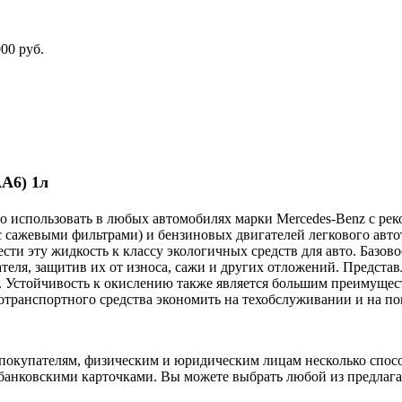
00 руб.
A6) 1л
о использовать в любых автомобилях ‎марки Mercedes-Вenz с ре
с сажевыми фильтрами) и бензиновых ‎двигателей легкового авт
тнести эту жидкость к классу экологичных ‎средств для авто. Ба
ателя, защитив их от износа, сажи и других ‎отложений. Предста
ма. Устойчивость к окислению также является ‎большим преимущ
тотранспортного средства экономить на ‎техобслуживании и на по
покупателям, физическим и юридическим лицам несколько спос
 банковскими карточками. Вы можете выбрать любой из предлага