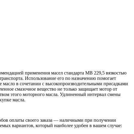
комендацией применения масел стандарта МВ 229,5 вязкостью
отранспорта. Использование его по назначению помогает
зовое масло в сочетании с высокопроизводительными присадками
вленное смазочное вещество не только защищает мотор от
еством этого моторного масла. Удлиненный интервал смены
купке масла.
обов оплаты своего заказа — наличными при получении
емых вариантов, который наиболее удобен в вашем случае: