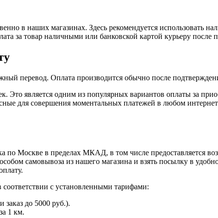
енно в наших магазинах. Здесь рекомендуется использовать на
плата за товар наличными или банковской картой курьеру после 
ту
жный перевод. Оплата производится обычно после подтверждени
к. Это является одним из популярных вариантов оплаты за при
пасные для совершения моментальных платежей в любом интернет
а по Москве в пределах МКАД, в том числе предоставляется во
особом самовывоза из нашего магазина и взять посылку в удобн
оплату.
в соответствии с установленными тарифами:
заказ до 5000 руб.).
а 1 км.