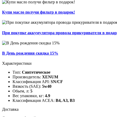
Купи масло получи фильтр в подарок!
При покупке аккумулятора провода прикуривателя в подар
В День рождения скидка 15%
Характеристики
Тип:
Cинтетическое
Производитель:
XENUM
Классификация API:
SN/CF
Вязкость (SAE):
5w40
Обьем, л:
5
Вес упаковки, кг:
4.9
Классификация ACEA:
B4, A3, B3
Доставка