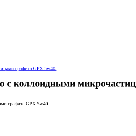
тицами графита GPX 5w40.
ло с коллоидными микрочасти