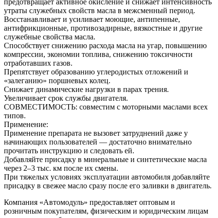
предотвращает активное окисление и снижает интенсивность
утраты служебных свойств масла в ‎межсменный период.
Восстанавливает и усиливает моющие, антипенные,
антифрикционные, противозадирные, ‎вязкостные и другие
служебные свойства масла.
Способствует снижению расхода масла на угар, повышению
компрессии, экономии топлива, ‎снижению токсичности
отработавших газов.
Препятствует образованию углеродистых отложений и
«залеганию» поршневых колец.
Снижает динамические нагрузки в парах трения.
Увеличивает срок службы двигателя.
СОВМЕСТИМОСТЬ: совместим с моторными маслами всех
типов.
Применение:
Применение препарата не вызовет затруднений даже у
начинающих пользователей — достаточно ‎внимательно
прочитать инструкцию и следовать ей.
Добавляйте присадку в минеральные и синтетические масла
через 2–3 тыс. км после их смены.
При тяжелых условиях эксплуатации автомобиля добавляйте
присадку в свежее масло сразу после ‎его заливки в двигатель.
Компания «Автомодуль» предоставляет оптовым и
розничным покупателям, физическим и юридическим лицам