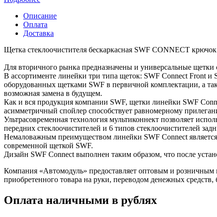
Описание
Оплата
Доставка
Щетка стеклоочистителя бескаркасная SWF CONNECT крючок 
Для вторичного рынка предназначены и универсальные щетки с
В ассортименте линейки три типа щеток: SWF Connect Front и 
оборудованных ‎щетками SWF в первичной комплектации, а так
возможная замена в ‎будущем.‎
Как и вся продукция компании SWF, щетки линейки SWF Connec
‎асимметричный спойлер способствует равномерному прилеганию
Ультрасовременная технология мультиконнект позволяет использ
передних ‎стеклоочистителей и 6 типов стеклоочистителей задни
Немаловажным преимуществом линейки SWF Connect является про
‎современной щеткой SWF.‎
Дизайн SWF Connect выполнен таким образом, что после устан
Компания «Автомодуль» предоставляет оптовым и розничным 
приобретенного товара на руки, переводом денежных средств,
Оплата наличными в рублях