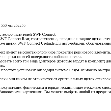
550 мм 262256.
теклоочистителей SWF Connect.‎
SWF Connect Rear, соответственно, ‎передние и задние щетки ст
же щетки SWF Connect Upgrade для автомобилей, ‎оборудованны
t имеют высокотехнологичное ‎покрытие резинового элемента, 
 щетки по всей поверхности ‎лобового стекла.‎
овать всего три вида адаптеров ‎‎(которые входят в комплект) 
х.‎
стота установки: благодаря ‎системе Easy-Clic можно быстро и
овки они ничем не отличаются от ‎оригинальных щеток стеклоо
покупателям, физическим и юридическим лицам несколько спос
 банковскими карточками. Вы можете выбрать любой из предлага