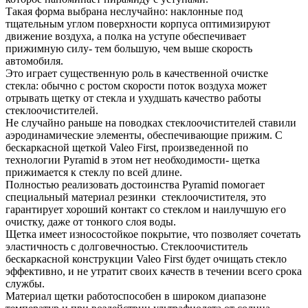
Такая форма выбрана неслучайно: наклонные под
тщательным углом поверхности корпуса ‎оптимизируют
движение воздуха, а полка на уступе обеспечивает
прижимную силу- тем большую, ‎чем выше скорость
автомобиля.
Это играет существенную роль в качественной очистке
стекла: обычно с ростом скорости поток ‎воздуха может
отрывать щетку от стекла и ухудшать качество работы
стеклоочистителей.
Не случайно раньше на поводках стеклоочистителей ставили
аэродинамические элементы, ‎обеспечивающие прижим. С
бескаркасной щеткой Valeo First, произведенной по
технологии ‎Pyramid в этом нет необходимости- щетка
прижимается к стеклу по всей длине.
Полностью реализовать достоинства Pyramid помогает
специальный материал резинки ‎стеклоочистителя, это
гарантирует хороший контакт со стеклом и наилучшую его
очистку, даже от ‎тонкого слоя воды.‎
Щетка имеет износостойкое покрытие, что позволяет сочетать
эластичность с долговечностью. ‎Стеклоочиститель
бескаркасной конструкции Valeo First будет очищать стекло
эффективно, и не ‎утратит своих качеств в течении всего срока
службы.
Материал щетки работоспособен в широком диапазоне