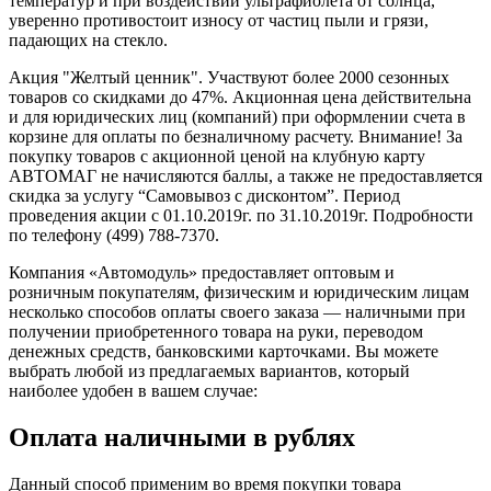
температур и при воздействии ‎ультрафиолета от солнца,
уверенно противостоит износу от частиц пыли и грязи,
падающих на ‎стекло.
Акция "Желтый ценник". Участвуют более 2000 сезонных
товаров со скидками ‎до ‎‎47%. ‎Акционная ‎цена действительна
и для юридических лиц (компаний) при ‎оформлении счета ‎в
‎корзине для ‎оплаты по безналичному расчету. Внимание! За
покупку товаров с акционной ценой на клубную карту
АВТОМАГ не начисляются баллы, а также не предоставляется
скидка за услугу “Самовывоз с дисконтом”. ‎Период
проведения ‎акции с 01.10.2019г. по 31.10.2019г. ‎Подробности
по ‎телефону (499) 788-7370.
Компания «Автомодуль» предоставляет оптовым и
розничным покупателям, физическим и юридическим лицам
несколько способов оплаты своего заказа — наличными при
получении приобретенного товара на руки, переводом
денежных средств, банковскими карточками. Вы можете
выбрать любой из предлагаемых вариантов, который
наиболее удобен в вашем случае:
Оплата наличными в рублях
Данный способ применим во время покупки товара