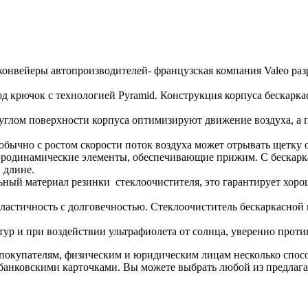
нвейеры автопроизводителей- ‎французская компания Valeo разра
д крючок с технологией Pyramid. ‎Конструкция корпуса бескарка
глом поверхности корпуса ‎оптимизируют движение воздуха, а 
обычно с ростом скорости поток ‎воздуха может отрывать щетку о
родинамические элементы, ‎обеспечивающие прижим. С бескаркас
 длине.
ный материал резинки ‎стеклоочистителя, это гарантирует хоро
ластичность с долговечностью. ‎Стеклоочиститель бескаркасной к
р и при воздействии ‎ультрафиолета от солнца, уверенно против
покупателям, физическим и юридическим лицам несколько спос
 банковскими карточками. Вы можете выбрать любой из предлага