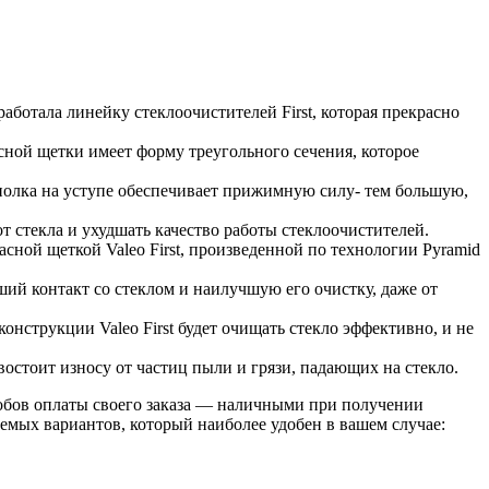
ботала линейку стеклоочистителей First, которая прекрасно
сной щетки имеет форму треугольного сечения, которое
полка на уступе обеспечивает прижимную силу- тем большую,
т стекла и ухудшать качество работы стеклоочистителей.
ной щеткой Valeo First, произведенной по технологии ‎Pyramid
ший контакт со стеклом и наилучшую его очистку, даже от
онструкции Valeo First будет очищать стекло эффективно, и не
остоит износу от частиц пыли и грязи, падающих на ‎стекло.
обов оплаты своего заказа — наличными при получении
емых вариантов, который наиболее удобен в вашем случае: