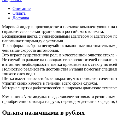
Описание
Оплата
Доставка
Мировой лидер в производстве и поставке комплектующих на ко
‎справляется со всеми трудностями российского климата.
Бескаркасная щетка с универсальным адаптером и адаптером по
напоминает ‎пирамиду с уступами.‎
Такая форма выбрана неслучайно: наклонные под тщательным у
‎чем выше скорость автомобиля.
Это играет существенную роль в качественной очистке стекла: 
Не случайно раньше на поводках стеклоочистителей ставили аэ
в этом нет необходимости- щетка прижимается к стеклу по всей
Полностью реализовать достоинства Pyramid помогает специаль
‎тонкого слоя воды.‎
Щетка имеет износостойкое покрытие, что позволяет сочетать э
‎утратит своих качеств в течении всего срока службы.
Материал щетки работоспособен в широком диапазоне температу
Компания «Автомодуль» предоставляет оптовым и розничным 
приобретенного товара на руки, переводом денежных средств,
Оплата наличными в рублях